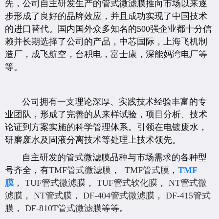
先，公司自主研发生产的管式微滤膜推向市场以来逐
步形成了良好的品牌效应，并且成功实现了中国技术
的进口替代。国内国外众多知名的500强企业都十分信
赖并长期选择了公司的产品，中芯国际，上海飞机制
造厂，成飞航空，台积电，富士康，深能妈湾电厂等
等。
公司拥有一支理论深厚、实践技术经验丰富的专
业团队，形成了完善的从来样试验，项目分析、技术
论证到方案实施的科学管理体系。引领在电镀废水，
研磨废水及固液分离技术等处理上技术领先。
自主研发的管式微滤膜品种与市场需求的各种型
号齐全，有
TMF管式微滤膜
，
TMF管式膜
，
TMF
膜
，
TUF管式微滤膜
，
TUF管式软化膜
，
NT管式微
滤膜
，
NT管式膜
，
DF-404管式微滤膜
，
DF-415管式
膜
，
DF-810T管式微滤膜
等等。