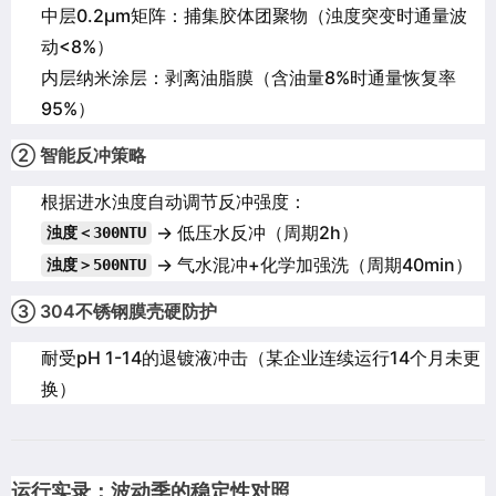
中层0.2μm矩阵：捕集胶体团聚物（浊度突变时通量波
动<8%）
内层纳米涂层：剥离油脂膜（含油量8%时通量恢复率
95%）
② 智能反冲策略
根据进水浊度自动调节反冲强度：
→ 低压水反冲（周期2h）
浊度＜300NTU
→ 气水混冲+化学加强洗（周期40min）
浊度＞500NTU
③ 304不锈钢膜壳硬防护
耐受pH 1-14的退镀液冲击（某企业连续运行14个月未更
换）
运行实录：波动季的稳定性对照