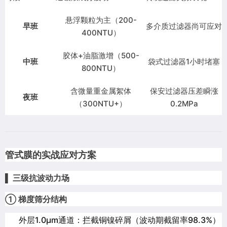
悬浮颗粒为主（200-
早班
多介质过滤器尚可应对
400NTU）
胶体+油脂激增（500-
中班
袋式过滤器1小时堵塞
800NTU）
含微量重金属絮体
保安过滤器压差瞬涨
夜班
（300NTU+）
0.2MPa
管式膜的实战应对方案
▌ 三级抗波动力场
① 梯度筛分结构
外层1.0μm通道：拦截铜镍碎屑（波动期截留率98.3%）