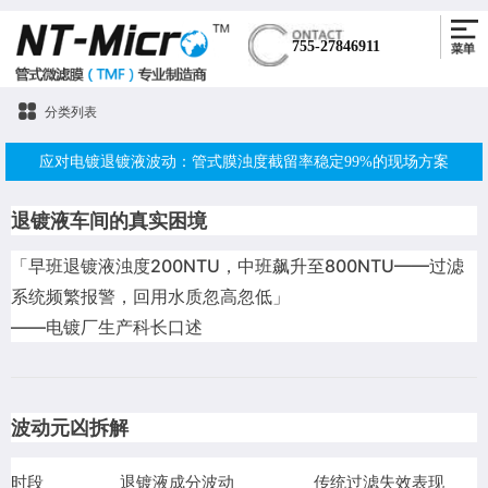
755-27846911
分类列表
应对电镀退镀液波动：管式膜浊度截留率稳定99%的现场方案
退镀液车间的真实困境
「早班退镀液浊度200NTU，中班飙升至800NTU——过滤
系统频繁报警，回用水质忽高忽低」
——电镀厂生产科长口述
波动元凶拆解
时段
退镀液成分波动
传统过滤失效表现