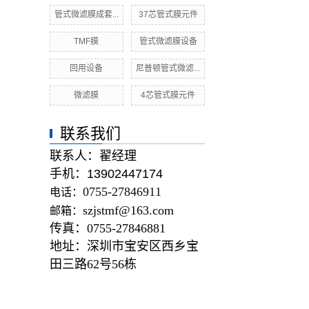
管式微滤膜成套...
37芯管式膜元件
TMF膜
管式微滤膜设备
回用设备
尼普顿管式微滤...
微滤膜
4芯管式膜元件
联系我们
联系人：
翟经理
手机：13902447174
0755-27846911
电话：
szjstmf@163.com
邮箱：
传真：
0755-27846881
地址：
深圳市宝安区西乡宝
田三路62号56栋